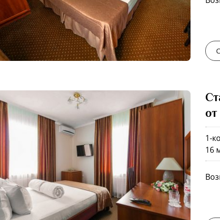
Воз
С
Ст
от
1-к
16 м
Воз