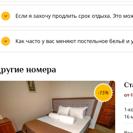
Если я захочу продлить срок отдыха. Это мо
Как часто у вас меняют постельное бельё и
ругие номера
Ст
-15%
от 
1-к
16 м