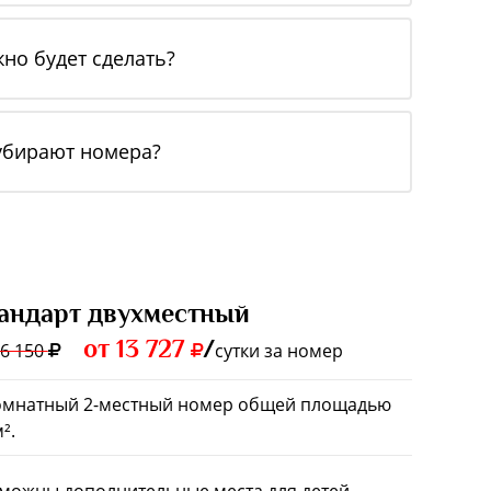
жно будет сделать?
 убирают номера?
андарт двухместный
от 13 727
/
16 150
сутки за номер
омнатный 2-местный номер общей площадью
².