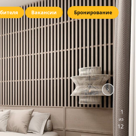
бителя
Вакансии
Бронирование
1
из
12