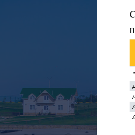
С
П
Д
Д
Д
Д