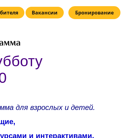
бителя
Вакансии
Бронирование
рамма
убботу
0
мма для взрослых и детей.
щие,
курсами и интерактивами.