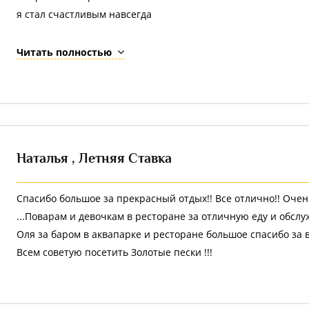
я стал счастливым навсегда
спасибо за шикарные обеды
Читать полностью
великолепный выбор прям
спасибо за нежные пастели
хочется вернуться к вам
но отметить всё ж хочу
Наталья ,
Летняя Ставка
не кривя своей душой
самое главное у вас
персонал у вас такой
Спасибо большое за прекрасный отдых!! Все отлично!! Очен
( держу палец вверх на обоих руках ))))))))
...Поварам и девочкам в ресторане за отличную еду и обсл
самое главное отношение к людям вашего персонала - так де
Оля за баром в аквапарке и ресторане большое спасибо за 
Всем советую посетить Золотые пески !!!