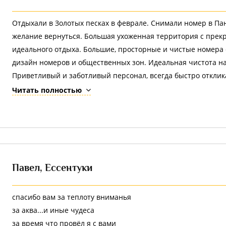
Отдыхали в Золотых песках в феврале. Снимали номер в Па
желание вернуться. Большая ухоженная территория с прекр
идеального отдыха. Большие, просторные и чистые номера
дизайн номеров и общественных зон. Идеальная чистота на
Приветливый и заботливый персонал, всегда быстро откли
Отдельное спасибо девочкам в ресторане. На территории з
Читать полностью
есть аквапарк, и церковь. Вообщем , наш отдых состоялся на
свежий воздух и красивые виды! Обязательно вернемся лет
Павел,
Ессентуки
спасибо вам за теплоту вниманья
за аква...и иные чудеса
за время что провёл я с вами