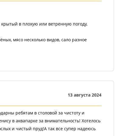
н крытый в плохую или ветренную погоду,
шёных, мясо несколько видов, сало разное
чно. Если ребенок плохо кушает, тут он
нтам, очень тактичные, всегда подскажут,
о мероприятия и для детей и для взрослых.
13 августа 2024
годарны ребятам в столовой за чистоту и
нису в аквапарке за внимательность! Хотелось
слых и чистый пруд!А так все супер надеюсь