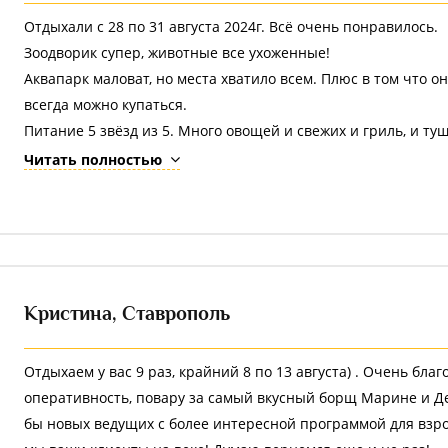
Отдыхали с 28 по 31 августа 2024г. Всё очень понравилось.
Зоодворик супер, животные все ухоженные!
Аквапарк маловат, но места хватило всем. Плюс в том что о
всегда можно купаться.
Питание 5 звёзд из 5. Много овощей и свежих и гриль, и ту
"огонь", рыба,солёная, много фруктов, выпечки тоже достато
Читать полностью
голодным не останется! Отдельное спасибо девочкам официа
помогут!
Анимация для детей тоже отличная, вечером всегда какие-т
Обязательно приедем ещё.
Кристина,
Ставрополь
Отдыхаем у вас 9 раз, крайний 8 по 13 августа) . Очень бла
оперативность, повару за самый вкусный борщ Марине и Де
бы новых ведущих с более интересной программой для взро