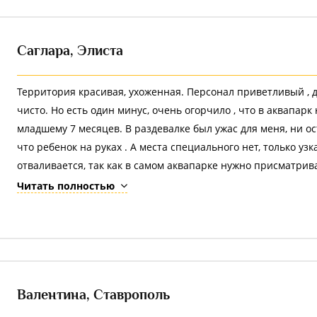
Саглара,
Элиста
Территория красивая, ухоженная. Персонал приветливый , д
чисто. Но есть один минус, очень огорчило , что в аквапарк 
младшему 7 месяцев. В раздевалке был ужас для меня, ни ос
что ребенок на руках . А места специального нет, только у
отваливается, так как в самом аквапарке нужно присматрива
ребенком на руках.
Читать полностью
Если не разрешаете, то предоставьте пожалуйста условия. 
прокат ВАШИХ колясок, переносок и т.д.
Валентина,
Ставрополь