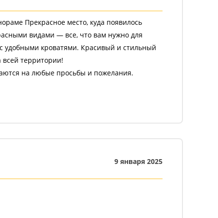
нораме Прекрасное место, куда появилось
асными видами — все, что вам нужно для
 с удобными кроватями. Красивый и стильный
 всей территории!
каются на любые просьбы и пожелания.
оодворик, очень ухоженные животные! Так же
 все 100, оторвались от городской суеты,
ом!
9 января 2025