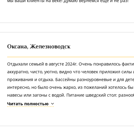
мы ваши клиенты на веке! Думаю вернемся еще и не раз!
Оксана,
Железноводск
Отдыхали семьей в августе 2024г. Очень понравилось факти
аккуратно, чисто, уютно, видно что человек приложил силы 
проживания и отдыха. Бассейны разноуровневые и для детей
интересно, но было очень жарко, из пожеланий хотелось б
навесы или загоны с водой. Питание шведский стол: разноо
Из недостатков: на момент нашего пребывания был закрыт п
Читать полностью
дорога на подъезде полевая, хотелось бы поровнее. Но это 
хорошим качеством обслуживания в остальном.