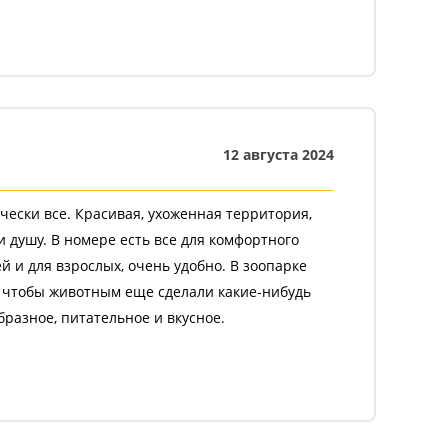
12 августа 2024
чески все. Красивая, ухоженная территория,
и душу. В номере есть все для комфортного
 и для взрослых, очень удобно. В зоопарке
ы чтобы животным еще cделали какие-нибудь
бразное, питательное и вкусное.
ляж, стоянка для автомобилей без навеса, и
не существенно, в сравнении с комфортом и