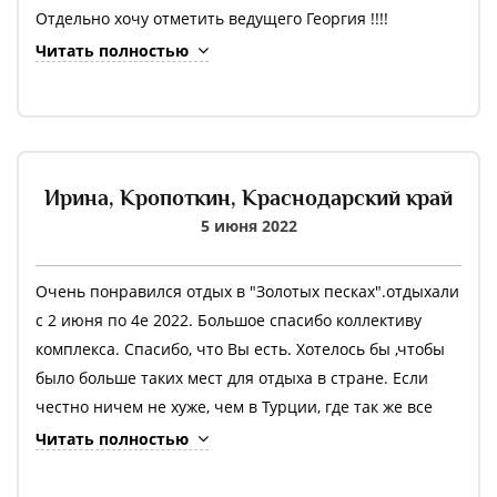
Отдельно хочу отметить ведущего Георгия !!!!
Настоящий профессионал своего дела ????????
Читать полностью
Ирина,
Кропоткин, Краснодарский край
5 июня 2022
Очень понравился отдых в "Золотых песках".отдыхали
с 2 июня по 4е 2022. Большое спасибо коллективу
комплекса. Спасибо, что Вы есть. Хотелось бы ,чтобы
было больше таких мест для отдыха в стране. Если
честно ничем не хуже, чем в Турции, где так же все
включено. Единственная разница, что там море, а
Читать полностью
здесь озеро. Для детей много развлечений. Для
врослых можно добавить караоке бар и