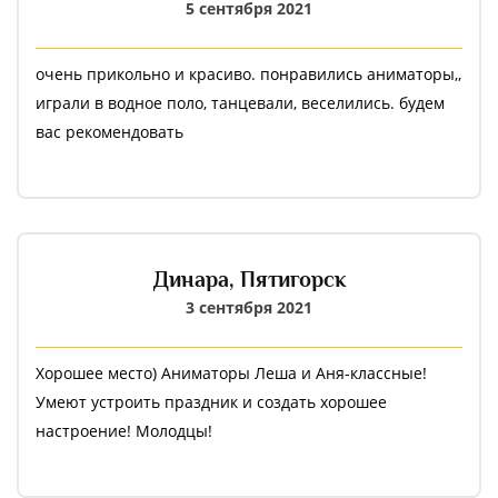
плохое, но за такую стоимость подумайте о
5 сентября 2021
развлечениях, ведь люди едут отдыхать.
очень прикольно и красиво. понравились аниматоры,,
играли в водное поло, танцевали, веселились. будем
вас рекомендовать
Динара,
Пятигорск
3 сентября 2021
Хорошее место) Аниматоры Леша и Аня-классные!
Умеют устроить праздник и создать хорошее
настроение! Молодцы!