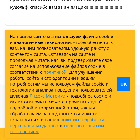
Рудольф, спасибо вам за анимацию!!!!!!!!!!!!!!!!!!!!!!!!!!!!
На нашем сайте мы используем файлы cookie
1
2
3
4
5
6
7
и аналогичные технологии
, чтобы обеспечить
вам, нашим пользователям, удобную работу с
8
контентом сайта. Оставаясь на сайте и
продолжая читать нас, вы подтверждаете свое
согласие на использование файлов cookie в
соответствии с
политикой
. Для улучшения
работы сайта и его адаптации к вашим
потребностям мы используем файлы cookie и
OK
технологии анализа поведения пользователей,
включая
Яндекс Метрику
, - подробнее cookie и
как их отключить можете прочитать
тут
. С
подробной информацией о том, как мы
обрабатываем ваши данные, вы можете
Разработка —
WEBELEMENT
ознакомиться в нашей
политике обработки
персональных данных
и
пользовательским
соглашением
.
Забронировать