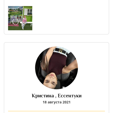
эмоции , просто скажу СПАСИБО!!! Ко всему прочему ,
мы с супругом посадили березку на аллеи любви , и
будем навещать ее в летний сезон.
Всем советую, проводить СВОЮ ИДЕАЛЬНУЮ
СВАДЬБУ ИМЕННО ЗДЕСЬ !
Кристина ,
Ессентуки
18 августа 2021