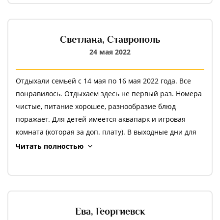
электросамокаты думаю зашли бы. Ну это просто как
предложение. А вообще процветания и успехов Вам!!!!
Светлана,
Ставрополь
24 мая 2022
Отдыхали семьей с 14 мая по 16 мая 2022 года. Все
понравилось. Отдыхаем здесь не первый раз. Номера
чистые, питание хорошее, разнообразие блюд
поражает. Для детей имеется аквапарк и игровая
комната (которая за доп. плату). В выходные дни для
детей работают аниматоры. Хотелось бы, чтобы и для
Читать полностью
взрослых были организованы развлечения, аквапарк
имеет только две горки и те маленькие, детские. Для
взрослых скухота и никаких развлечений. Вода в
бассейне аквапарка прохладная. Ребенок по приезду
домой заболел. В общем, впечатление от отдыха не
Ева,
Георгиевск