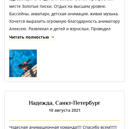
месте Золотые писки. Отдых на высшем уровне.
Бассейны, аквапарк, детская анимация, живая музыка.
Хочется выразить огромную благодарность аниматору
Алексею. Развлекал и детей и взрослых. Проводил
подвижные игры в воде и на территории комплекса, а
Читать полностью
также мастер классы для детей. Спасибо большое за
отличное времяпрепровождение. Обязательно
приедем ещё раз
Надежда,
Санкт-Петербург
10 августа 2021
Чудесная анимационная команда!!!! Спасибо всем!!!!!!