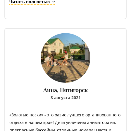
зажгли
Читать полностью
????????????????????????????????????????????????????????
Так держать ????молодцы ребята???????????????? только
вперёд ????
Процветания и удачи по жизни
Спасибочки ????
Анна,
Пятигорск
3 августа 2021
«Золотые пески» - это оазис лучшего организованного
отдыха в нашем крае! Дети увлечены аниматорами,
прекрасные бассейны, отличные номера! Настя и