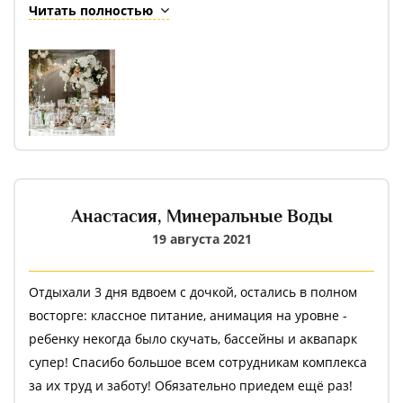
ИМЕННО у вас , главным требованием было большой
Читать полностью
ассортимент блюд, что бы гости не остались
голодными , гостей у нас было много , и все остались
сытыми и даже очень, шеф- повар Анна
Владимировна профессионал с большой буквы , такое
мясо я никогда не пробовала, продукты качественные
, свежие , вкусовые решения очень интересные ...
Официанты делали свою работу четко и без
неприятных моментов .
Анастасия,
Минеральные Воды
Зал шикарный , огромные потолки , красивый
19 августа 2021
интерьер , пол не скользил, для меня это было очень
важно .
Фотосессия проходила на территории гостиничного
Отдыхали 3 дня вдвоем с дочкой, остались в полном
комплекса , невероятный закат , природные локации
восторге: классное питание, анимация на уровне -
это лучшее решение для свадьбы . Фото будут хранить
ребенку некогда было скучать, бассейны и аквапарк
память о самом важном дне в нашей жизни .
супер! Спасибо большое всем сотрудникам комплекса
И миллиона слов не хватит , что бы выразить все
за их труд и заботу! Обязательно приедем ещё раз!