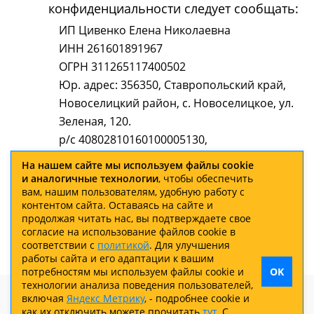
конфиденциальности следует сообщать:
ИП Цивенко Елена Николаевна
ИНН 261601891967
ОГРН 311265117400502
Юр. адрес: 356350, Ставропольский край,
Новоселицкий район, с. Новоселицкое, ул.
Зеленая, 120.
р/с 40802810160100005130,
к/с 30101810907020000615
На нашем сайте мы используем файлы cookie
БИК 040702615,
и аналогичные технологии
, чтобы обеспечить
вам, нашим пользователям, удобную работу с
Ставропольское отд. № 5230 ПАО Сбербанка
контентом сайта. Оставаясь на сайте и
г. Ставрополь
продолжая читать нас, вы подтверждаете свое
WWW: golden-sands26.ru
согласие на использование файлов cookie в
соответствии с
политикой
. Для улучшения
работы сайта и его адаптации к вашим
потребностям мы используем файлы cookie и
OK
технологии анализа поведения пользователей,
включая
Яндекс Метрику
, - подробнее cookie и
как их отключить можете прочитать
тут
. С